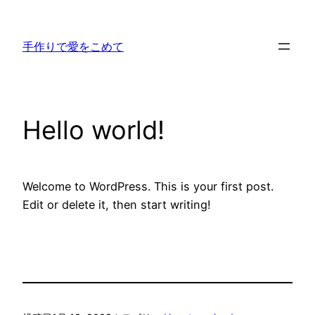
内
容
手作りで愛をこめて
を
ス
キ
ッ
Hello world!
プ
Welcome to WordPress. This is your first post.
Edit or delete it, then start writing!